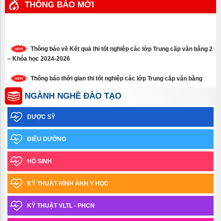
THÔNG BÁO MỚI
Thông báo về Kết quả thi tốt nghiệp các lớp Trung cấp văn bằng 2
– Khóa học 2024-2026
Thông báo thời gian thi tốt nghiệp các lớp Trung cấp văn bằng
năm 2026
NGÀNH NGHỀ ĐÀO TẠO
Thông báo xét tuyển thẳng trình độ cao đẳng, trung cấp năm 2026
DƯỢC SỸ
Thông báo về việc học sinh sinh viên chưa tham gia Bảo hiểm y
tế năm học 2025-2026
ĐIỀU DƯỠNG
Thông báo Kết quả xét tốt nghiệp và xếp loại tốt nghiệp – Đợt
tháng 03.2026
HỘ SINH
Thông báo về việc nhận giấy chứng nhận tốt nghiệp tạm thời và
KỸ THUẬT HÌNH ẢNH Y HỌC
bảng điểm toàn khóa_TCVB2 Khóa học 2023-2025
KỸ THUẬT VLTL - PHCN
Thông báo thời gian tiếp nhận thí sinh trúng tuyển đợt 1 năm
2025 làm thủ tục nhập học ngành Y học cổ truyền trình độ trung cấp văn