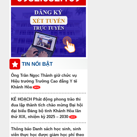
Thông báo điểm chuẩn trúng
tuyển đợt 1 năm 2025 ngành Y học cổ
truyền Trình độ trung cấp văn bằng 2
Danh sách học sinh được công
nhận tốt nghiệp các lớp Trung cấp văn
bằng 2 Khóa học 2022-2024, Khóa học
2023-2025
TIN NỔI BẬT
Ông Trần Ngọc Thành giữ chức vụ
Hiệu trưởng Trường Cao đẳng Y tế
Khánh Hòa
KẾ HOẠCH Phát động phong trào thi
đua lập thành tích chào mừng Đại hội
đại biểu Đảng bộ tỉnh Khánh Hòa lần
thứ XIX, nhiệm kỳ 2025 – 2030
Thông báo Danh sách học sinh, sinh
viên thực học được giảm học phí theo