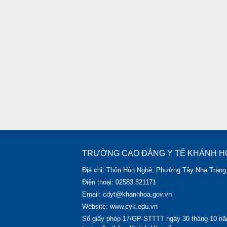
TRƯỜNG CAO ĐẲNG Y TẾ KHÁNH H
Địa chỉ: Thôn Hòn Nghê, Phường Tây Nha Trang
Điện thoại: 02583.521171
Email: cdyt@khanhhoa.gov.vn
Website: www.cyk.edu.vn
Số giấy phép 17/GP-STTTT ngày 30 tháng 10 nă