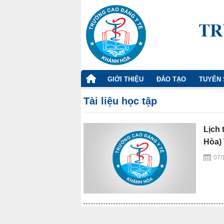
TRANG
GIỚI THIỆU
ĐÀO TẠO
TUYỂN 
CHỦ
Tài liệu học tập
Lịch 
Hòa) 
07/