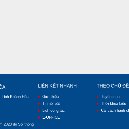
LIÊN KẾT NHANH
THEO CHỦ ĐỀ
ÒA
, Tỉnh Khánh Hòa
Giới thiệu
Tuyển sinh
Tin nổi bật
Thời khoá biểu
Lịch công tác
Cải cách hành c
E-OFFICE
m 2020 do Sở thông