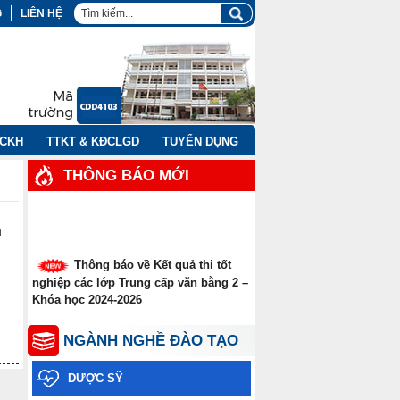
G
LIÊN HỆ
NCKH
TTKT & KĐCLGD
TUYỂN DỤNG
THÔNG BÁO MỚI
h
Thông báo về Kết quả thi tốt
nghiệp các lớp Trung cấp văn bằng 2 –
Khóa học 2024-2026
Thông báo thời gian thi tốt
NGÀNH NGHỀ ĐÀO TẠO
nghiệp các lớp Trung cấp văn bằng
năm 2026
DƯỢC SỸ
Thông báo xét tuyển thẳng