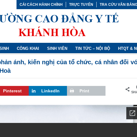
CẢI CÁCH HÀNH CHÍNH
TRỰC TUYẾN
TRA CỨU VĂN BẰN
SINH
CÔNG KHAI
SINH VIÊN
TIN TỨC – NỘI BỘ
HTQT & 
phản ánh, kiến nghị của tổ chức, cá nhân đối v
 Hoà
Pinterest
LinkedIn
Print
SH