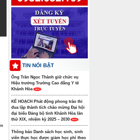
Thông báo điểm chuẩn trúng
tuyển đợt 1 năm 2025 ngành Y học cổ
truyền Trình độ trung cấp văn bằng 2
Danh sách học sinh được công
nhận tốt nghiệp các lớp Trung cấp văn
bằng 2 Khóa học 2022-2024, Khóa học
2023-2025
TIN NỔI BẬT
Ông Trần Ngọc Thành giữ chức vụ
Hiệu trưởng Trường Cao đẳng Y tế
Khánh Hòa
KẾ HOẠCH Phát động phong trào thi
đua lập thành tích chào mừng Đại hội
đại biểu Đảng bộ tỉnh Khánh Hòa lần
thứ XIX, nhiệm kỳ 2025 – 2030
ên
Thông báo Danh sách học sinh, sinh
viên thực học được giảm học phí theo