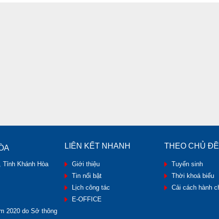
LIÊN KẾT NHANH
THEO CHỦ ĐỀ
ÒA
, Tỉnh Khánh Hòa
Giới thiệu
Tuyển sinh
Tin nổi bật
Thời khoá biểu
Lịch công tác
Cải cách hành c
E-OFFICE
m 2020 do Sở thông