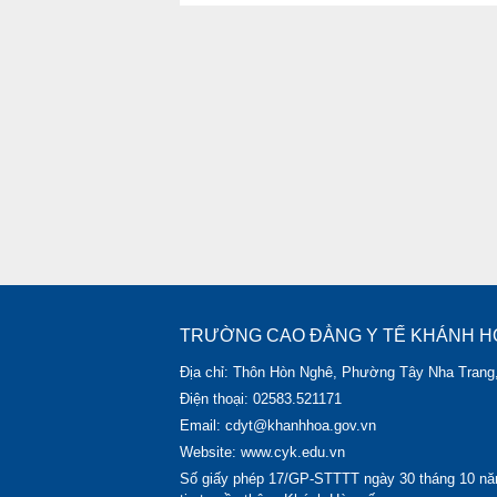
TRƯỜNG CAO ĐẲNG Y TẾ KHÁNH H
Địa chỉ: Thôn Hòn Nghê, Phường Tây Nha Trang
Điện thoại: 02583.521171
Email: cdyt@khanhhoa.gov.vn
Website: www.cyk.edu.vn
Số giấy phép 17/GP-STTTT ngày 30 tháng 10 nă