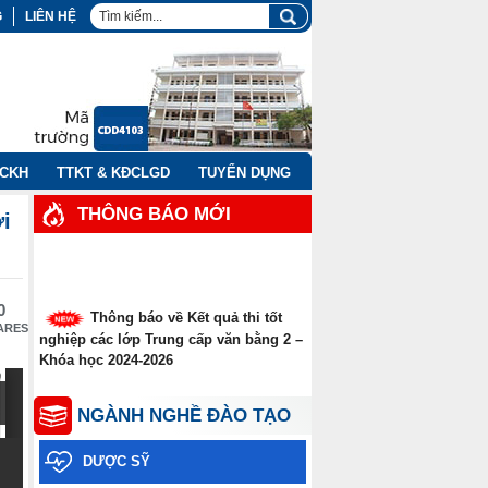
G
LIÊN HỆ
NCKH
TTKT & KĐCLGD
TUYỂN DỤNG
THÔNG BÁO MỚI
ới
0
Thông báo về Kết quả thi tốt
ARES
nghiệp các lớp Trung cấp văn bằng 2 –
Khóa học 2024-2026
Thông báo thời gian thi tốt
NGÀNH NGHỀ ĐÀO TẠO
nghiệp các lớp Trung cấp văn bằng
năm 2026
DƯỢC SỸ
Thông báo xét tuyển thẳng