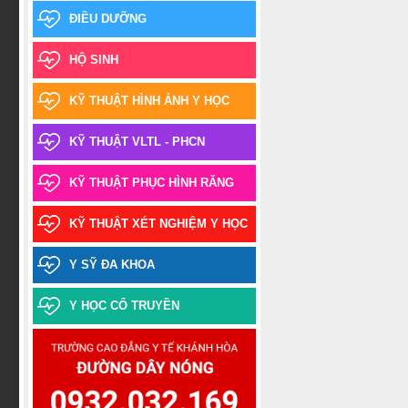
trình độ cao đẳng, trung cấp năm 2026
ĐIỀU DƯỠNG
Thông báo về việc học sinh
HỘ SINH
sinh viên chưa tham gia Bảo hiểm y tế
năm học 2025-2026
KỸ THUẬT HÌNH ẢNH Y HỌC
Thông báo Kết quả xét tốt
nghiệp và xếp loại tốt nghiệp – Đợt
KỸ THUẬT VLTL - PHCN
tháng 03.2026
KỸ THUẬT PHỤC HÌNH RĂNG
Thông báo về việc nhận giấy
chứng nhận tốt nghiệp tạm thời và
KỸ THUẬT XÉT NGHIỆM Y HỌC
bảng điểm toàn khóa_TCVB2 Khóa học
2023-2025
Y SỸ ĐA KHOA
Thông báo thời gian tiếp nhận
thí sinh trúng tuyển đợt 1 năm 2025
Y HỌC CỔ TRUYỀN
làm thủ tục nhập học ngành Y học cổ
truyền trình độ trung cấp văn bằng 2
Danh sách thí sinh trúng tuyển
đợt 1 năm 2025 ngành Y học cổ truyền
trình độ Trung cấp văn bằng 2