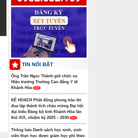
Thông báo điểm chuẩn trúng
tuyển đợt 1 năm 2025 ngành Y học cổ
truyền Trình độ trung cấp văn bằng 2
Danh sách học sinh được công
nhận tốt nghiệp các lớp Trung cấp văn
bằng 2 Khóa học 2022-2024, Khóa học
2023-2025
TIN NỔI BẬT
Ông Trần Ngọc Thành giữ chức vụ
Hiệu trưởng Trường Cao đẳng Y tế
Khánh Hòa
KẾ HOẠCH Phát động phong trào thi
đua lập thành tích chào mừng Đại hội
đại biểu Đảng bộ tỉnh Khánh Hòa lần
thứ XIX, nhiệm kỳ 2025 – 2030
Thông báo Danh sách học sinh, sinh
viên thực học được giảm học phí theo