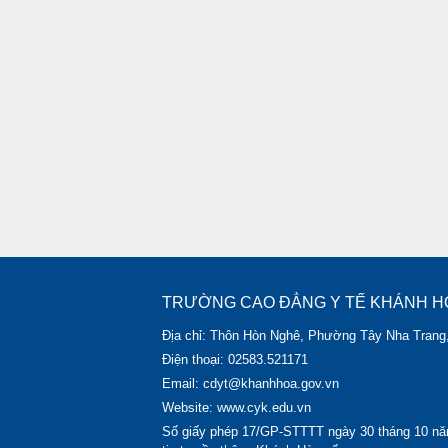
TRƯỜNG CAO ĐẲNG Y TẾ KHÁNH H
Địa chỉ: Thôn Hòn Nghê, Phường Tây Nha Trang
Điện thoại: 02583.521171
Email: cdyt@khanhhoa.gov.vn
Website: www.cyk.edu.vn
Số giấy phép 17/GP-STTTT ngày 30 tháng 10 nă