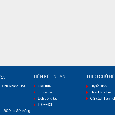
LIÊN KẾT NHANH
THEO CHỦ ĐỀ
ÒA
, Tỉnh Khánh Hòa
Giới thiệu
Tuyển sinh
Tin nổi bật
Thời khoá biểu
Lịch công tác
Cải cách hành c
E-OFFICE
m 2020 do Sở thông