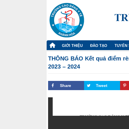
TRANG
GIỚI THIỆU
ĐÀO TẠO
TUYỂN 
CHỦ
THÔNG BÁO Kết quả điểm rèn 
2023 – 2024
Share
Tweet