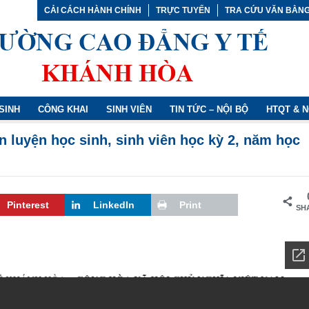
CẢI CÁCH HÀNH CHÍNH
TRỰC TUYẾN
TRA CỨU VĂN BẰN
SINH
CÔNG KHAI
SINH VIÊN
TIN TỨC – NỘI BỘ
HTQT & 
luyện học sinh, sinh viên học kỳ 2, năm học
Pinterest
LinkedIn
Print
SH