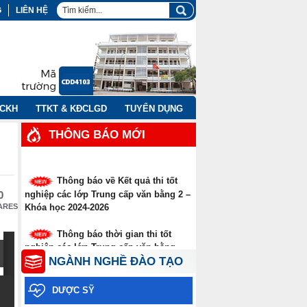
G
LIÊN HỆ
NCKH
TTKT & KĐCLGD
TUYỂN DỤNG
THÔNG BÁO MỚI
Thông báo về Kết quả thi tốt
nghiệp các lớp Trung cấp văn bằng 2 –
0
Khóa học 2024-2026
ARES
Thông báo thời gian thi tốt
nghiệp các lớp Trung cấp văn bằng
năm 2026
NGÀNH NGHỀ ĐÀO TẠO
Thông báo xét tuyển thẳng
DƯỢC SỸ
trình độ cao đẳng, trung cấp năm 2026