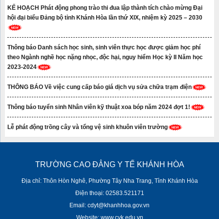
KẾ HOẠCH Phát động phong trào thi đua lập thành tích chào mừng Đại
hội đại biểu Đảng bộ tỉnh Khánh Hòa lần thứ XIX, nhiệm kỳ 2025 – 2030
Thông báo Danh sách học sinh, sinh viên thực học được giảm học phí
theo Ngành nghề học nặng nhọc, độc hại, nguy hiểm Học kỳ II Năm học
2023-2024
THÔNG BÁO Về việc cung cấp báo giá dịch vụ sửa chữa trạm điện
Thông báo tuyển sinh Nhân viên kỹ thuật xoa bóp năm 2024 đợt 1!
Lễ phát động trồng cây và tổng vệ sinh khuôn viên trường
TRƯỜNG CAO ĐẲNG Y TẾ KHÁNH HÒA
Địa chỉ: Thôn Hòn Nghê, Phường Tây Nha Trang, Tỉnh Khánh Hòa
Điện thoại: 02583.521171
Email: cdyt@khanhhoa.gov.vn
Website: www.cyk.edu.vn