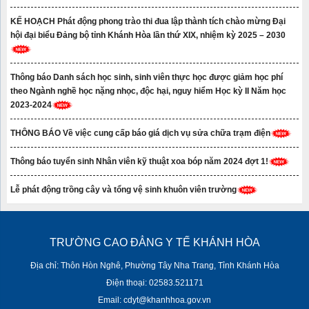
KẾ HOẠCH Phát động phong trào thi đua lập thành tích chào mừng Đại
hội đại biểu Đảng bộ tỉnh Khánh Hòa lần thứ XIX, nhiệm kỳ 2025 – 2030
Thông báo Danh sách học sinh, sinh viên thực học được giảm học phí
theo Ngành nghề học nặng nhọc, độc hại, nguy hiểm Học kỳ II Năm học
2023-2024
THÔNG BÁO Về việc cung cấp báo giá dịch vụ sửa chữa trạm điện
Thông báo tuyển sinh Nhân viên kỹ thuật xoa bóp năm 2024 đợt 1!
Lễ phát động trồng cây và tổng vệ sinh khuôn viên trường
TRƯỜNG CAO ĐẲNG Y TẾ KHÁNH HÒA
Địa chỉ: Thôn Hòn Nghê, Phường Tây Nha Trang, Tỉnh Khánh Hòa
Điện thoại: 02583.521171
Email: cdyt@khanhhoa.gov.vn