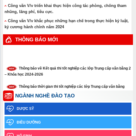
Công văn V/v triển khai thực hiện công tác phòng, chống tham
nhũng, lãng phí, tiêu cực.
Công văn V/v khắc phục những hạn chế trong thực hiện kỷ luật,
kỷ cương hành chính năm 2024
THÔNG BÁO MỚI
Thông báo về Kết quả thi tốt nghiệp các lớp Trung cấp văn bằng 2
– Khóa học 2024-2026
Thông báo thời gian thi tốt nghiệp các lớp Trung cấp văn bằng
năm 2026
NGÀNH NGHỀ ĐÀO TẠO
Thông báo xét tuyển thẳng trình độ cao đẳng, trung cấp năm 2026
DƯỢC SỸ
Thông báo về việc học sinh sinh viên chưa tham gia Bảo hiểm y
tế năm học 2025-2026
ĐIỀU DƯỠNG
Thông báo Kết quả xét tốt nghiệp và xếp loại tốt nghiệp – Đợt
HỘ SINH