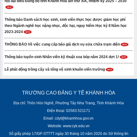
hội đại biểu Đảng bộ tỉnh Khánh Hòa lần thứ XIX, nhiệm kỳ 2025 – 2030
Thông báo Danh sách học sinh, sinh viên thực học được giảm học phí
theo Ngành nghề học nặng nhọc, độc hại, nguy hiểm Học kỳ II Năm học
2023-2024
THÔNG BÁO Về việc cung cấp báo giá dịch vụ sửa chữa trạm điện
Thông báo tuyển sinh Nhân viên kỹ thuật xoa bóp năm 2024 đợt 1!
Lễ phát động trồng cây và tổng vệ sinh khuôn viên trường
TRƯỜNG CAO ĐẲNG Y TẾ KHÁNH HÒA
Địa chỉ: Thôn Hòn Nghê, Phường Tây Nha Trang, Tỉnh Khánh Hòa
Điện thoại: 02583.521171
Email: cdyt@khanhhoa.gov.vn
Website: www.cyk.edu.vn
Số giấy phép 17/GP-STTTT ngày 30 tháng 10 năm 2020 do Sở thông tin