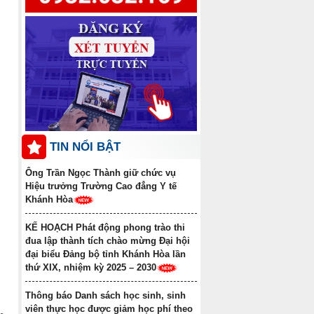
Thông báo điểm chuẩn trúng
tuyển đợt 1 năm 2025 ngành Y học cổ
truyền Trình độ trung cấp văn bằng 2
Danh sách học sinh được công
nhận tốt nghiệp các lớp Trung cấp văn
bằng 2 Khóa học 2022-2024, Khóa học
2023-2025
TIN NỔI BẬT
Ông Trần Ngọc Thành giữ chức vụ
Hiệu trưởng Trường Cao đẳng Y tế
Khánh Hòa
KẾ HOẠCH Phát động phong trào thi
đua lập thành tích chào mừng Đại hội
đại biểu Đảng bộ tỉnh Khánh Hòa lần
thứ XIX, nhiệm kỳ 2025 – 2030
Thông báo Danh sách học sinh, sinh
viên thực học được giảm học phí theo