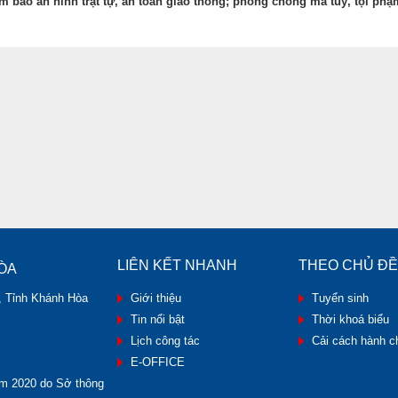
m bảo an ninh trật tự, an toàn giao thông; phòng chống ma tuý, tội phạ
LIÊN KẾT NHANH
THEO CHỦ ĐỀ
ÒA
, Tỉnh Khánh Hòa
Giới thiệu
Tuyển sinh
Tin nổi bật
Thời khoá biểu
Lịch công tác
Cải cách hành c
E-OFFICE
m 2020 do Sở thông