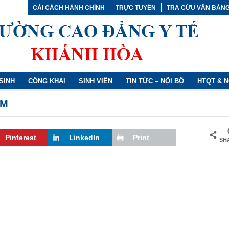
CẢI CÁCH HÀNH CHÍNH
TRỰC TUYẾN
TRA CỨU VĂN BẰN
SINH
CÔNG KHAI
SINH VIÊN
TIN TỨC – NỘI BỘ
HTQT & 
ỂM
Pinterest
LinkedIn
Print
SH