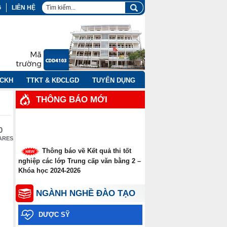
G
LIÊN HỆ
NCKH
TTKT & KĐCLGD
TUYỂN DỤNG
THÔNG BÁO MỚI
0
ARES
Thông báo về Kết quả thi tốt
nghiệp các lớp Trung cấp văn bằng 2 –
Khóa học 2024-2026
Thông báo thời gian thi tốt
NGÀNH NGHỀ ĐÀO TẠO
nghiệp các lớp Trung cấp văn bằng
năm 2026
DƯỢC SỸ