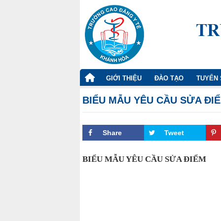
TRANG
GIỚI THIỆU
ĐÀO TẠO
TUYỂN 
CHỦ
BIỂU MẪU YÊU CẦU SỬA ĐI
Share
Tweet
BIỂU MẪU YÊU CẦU SỬA ĐIỂM