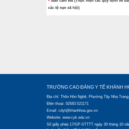
Bản cam kết (Thực hiện các quy định về đả
các tệ nạn xã hội)
TRƯỜNG CAO ĐẲNG Y TẾ KHÁNH H
Địa chỉ: Thôn Hòn Nghê, Phường Tây Nha Trang
Điện thoại: 02583.521171
Email: cdyt@khanhhoa.gov.vn
Website: www.cyk.edu.vn
Số giấy phép 17/GP-STTTT ngày 30 tháng 10 nă