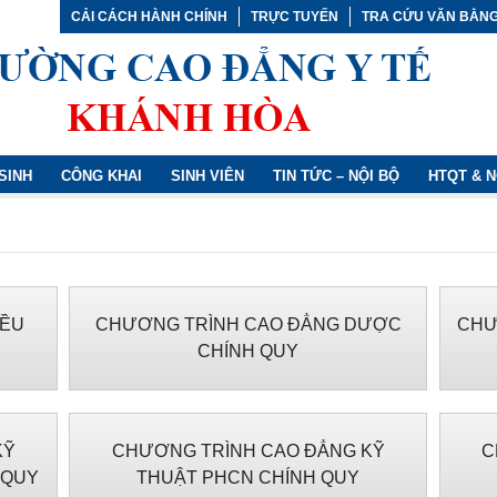
CẢI CÁCH HÀNH CHÍNH
TRỰC TUYẾN
TRA CỨU VĂN BẰN
SINH
CÔNG KHAI
SINH VIÊN
TIN TỨC – NỘI BỘ
HTQT & 
IỀU
CHƯƠNG TRÌNH CAO ĐẲNG DƯỢC
CHƯ
CHÍNH QUY
KỸ
CHƯƠNG TRÌNH CAO ĐẲNG KỸ
C
 QUY
THUẬT PHCN CHÍNH QUY