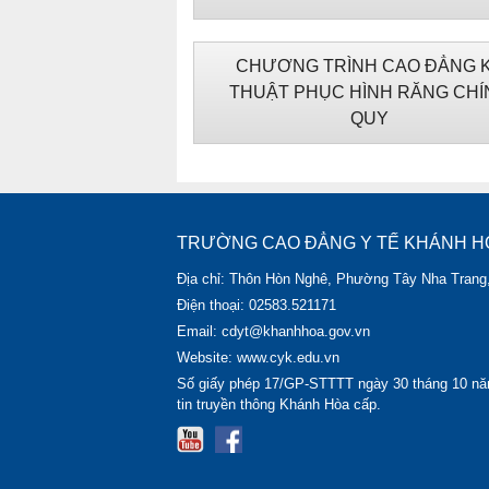
CHƯƠNG TRÌNH CAO ĐẲNG 
THUẬT PHỤC HÌNH RĂNG CHÍ
QUY
TRƯỜNG CAO ĐẲNG Y TẾ KHÁNH H
Địa chỉ: Thôn Hòn Nghê, Phường Tây Nha Trang
Điện thoại: 02583.521171
Email: cdyt@khanhhoa.gov.vn
Website: www.cyk.edu.vn
Số giấy phép 17/GP-STTTT ngày 30 tháng 10 nă
tin truyền thông Khánh Hòa cấp.