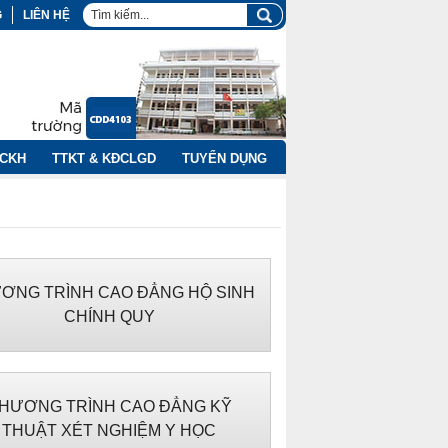
G
LIÊN HỆ
NCKH
TTKT & KĐCLGD
TUYỂN DỤNG
ƠNG TRÌNH CAO ĐẲNG HỘ SINH
CHÍNH QUY
HƯƠNG TRÌNH CAO ĐẲNG KỸ
THUẬT XÉT NGHIỆM Y HỌC