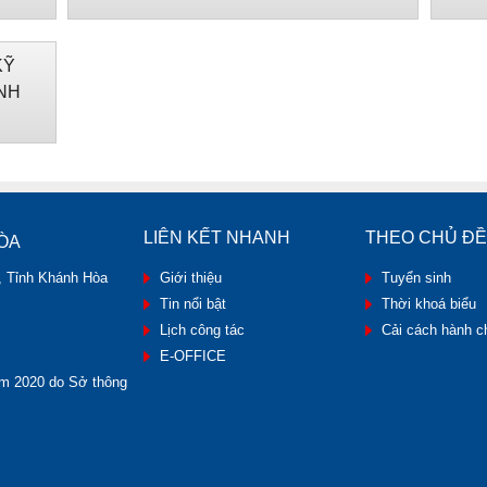
KỸ
NH
LIÊN KẾT NHANH
THEO CHỦ ĐỀ
ÒA
, Tỉnh Khánh Hòa
Giới thiệu
Tuyển sinh
Tin nổi bật
Thời khoá biểu
Lịch công tác
Cải cách hành c
E-OFFICE
m 2020 do Sở thông