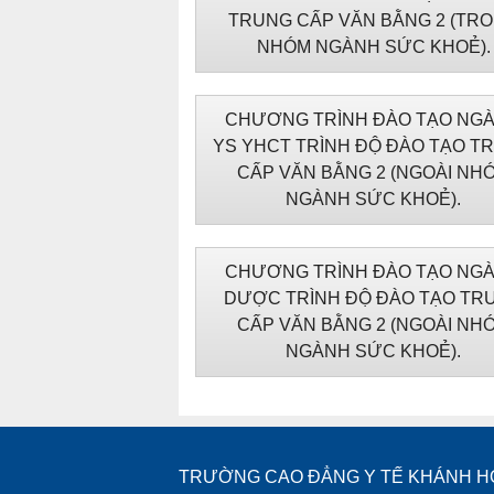
TRUNG CẤP VĂN BẰNG 2 (TR
NHÓM NGÀNH SỨC KHOẺ).
CHƯƠNG TRÌNH ĐÀO TẠO NG
YS YHCT TRÌNH ĐỘ ĐÀO TẠO T
CẤP VĂN BẰNG 2 (NGOÀI NH
NGÀNH SỨC KHOẺ).
CHƯƠNG TRÌNH ĐÀO TẠO NG
DƯỢC TRÌNH ĐỘ ĐÀO TẠO TR
CẤP VĂN BẰNG 2 (NGOÀI NH
NGÀNH SỨC KHOẺ).
TRƯỜNG CAO ĐẲNG Y TẾ KHÁNH H