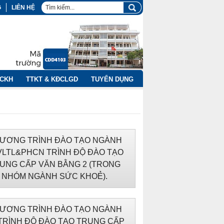
G
LIÊN HỆ
NCKH
TTKT & KĐCLGD
TUYỂN DỤNG
ƯƠNG TRÌNH ĐÀO TẠO NGÀNH
VLTL&PHCN TRÌNH ĐỘ ĐÀO TẠO
UNG CẤP VĂN BẰNG 2 (TRONG
NHÓM NGÀNH SỨC KHOẺ).
ƯƠNG TRÌNH ĐÀO TẠO NGÀNH
TRÌNH ĐỘ ĐÀO TẠO TRUNG CẤP