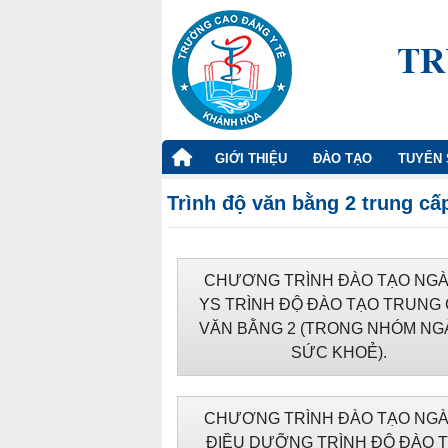
TRANG
GIỚI THIỆU
ĐÀO TẠO
TUYỂN 
CHỦ
Trình độ văn bằng 2 trung cấ
CHƯƠNG TRÌNH ĐÀO TẠO NG
YS TRÌNH ĐỘ ĐÀO TẠO TRUNG
VĂN BẰNG 2 (TRONG NHÓM N
SỨC KHOẺ).
CHƯƠNG TRÌNH ĐÀO TẠO NG
ĐIỀU DƯỠNG TRÌNH ĐỘ ĐÀO 