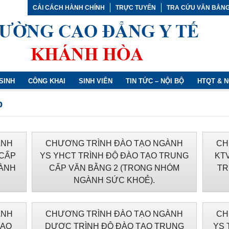
CẢI CÁCH HÀNH CHÍNH
TRỰC TUYẾN
TRA CỨU VĂN BẰN
SINH
CÔNG KHAI
SINH VIÊN
TIN TỨC – NỘI BỘ
HTQT & 
p
ÀNH
CHƯƠNG TRÌNH ĐÀO TẠO NGÀNH
CH
 CẤP
YS YHCT TRÌNH ĐỘ ĐÀO TẠO TRUNG
KT
GÀNH
CẤP VĂN BẰNG 2 (TRONG NHÓM
TR
NGÀNH SỨC KHOẺ).
ÀNH
CHƯƠNG TRÌNH ĐÀO TẠO NGÀNH
CH
TẠO
DƯỢC TRÌNH ĐỘ ĐÀO TẠO TRUNG
YS 