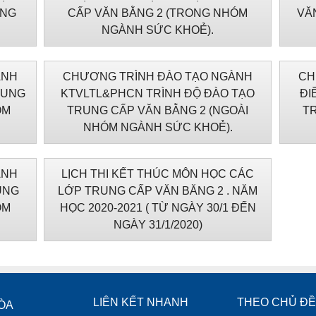
ONG
CẤP VĂN BẰNG 2 (TRONG NHÓM
VĂ
NGÀNH SỨC KHOẺ).
ÀNH
CHƯƠNG TRÌNH ĐÀO TẠO NGÀNH
CH
RUNG
KTVLTL&PHCN TRÌNH ĐỘ ĐÀO TẠO
ĐI
ÓM
TRUNG CẤP VĂN BẰNG 2 (NGOÀI
TR
NHÓM NGÀNH SỨC KHOẺ).
ÀNH
LỊCH THI KẾT THÚC MÔN HỌC CÁC
UNG
LỚP TRUNG CẤP VĂN BĂNG 2 . NĂM
ÓM
HỌC 2020-2021 ( TỪ NGÀY 30/1 ĐẾN
NGÀY 31/1/2020)
LIÊN KẾT NHANH
THEO CHỦ ĐỀ
ÒA