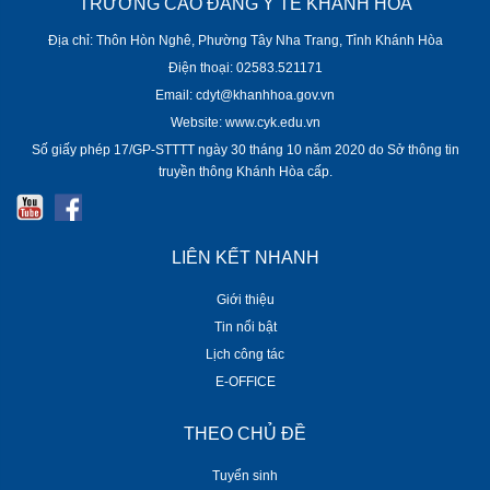
TRƯỜNG CAO ĐẲNG Y TẾ KHÁNH HÒA
Địa chỉ: Thôn Hòn Nghê, Phường Tây Nha Trang, Tỉnh Khánh Hòa
Điện thoại: 02583.521171
Email: cdyt@khanhhoa.gov.vn
Website: www.cyk.edu.vn
Số giấy phép 17/GP-STTTT ngày 30 tháng 10 năm 2020 do Sở thông tin
truyền thông Khánh Hòa cấp.
LIÊN KẾT NHANH
Giới thiệu
Tin nổi bật
Lịch công tác
E-OFFICE
THEO CHỦ ĐỀ
Tuyển sinh