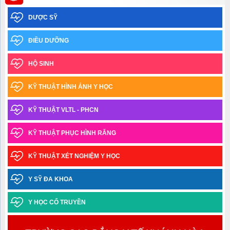
Thông báo xét tuyển thẳng trình độ cao đẳng, trung cấp năm 2026
DƯỢC SỸ
Thông báo về việc học sinh sinh viên chưa tham gia Bảo hiểm y
tế năm học 2025-2026
ĐIỀU DƯỠNG
Thông báo Kết quả xét tốt nghiệp và xếp loại tốt nghiệp – Đợt
HỘ SINH
tháng 03.2026
KỸ THUẬT HÌNH ẢNH Y HỌC
Thông báo về việc nhận giấy chứng nhận tốt nghiệp tạm thời và
bảng điểm toàn khóa_TCVB2 Khóa học 2023-2025
KỸ THUẬT VLTL - PHCN
Thông báo thời gian tiếp nhận thí sinh trúng tuyển đợt 1 năm
2025 làm thủ tục nhập học ngành Y học cổ truyền trình độ trung cấp văn
KỸ THUẬT PHỤC HÌNH RĂNG
bằng 2
KỸ THUẬT XÉT NGHIỆM Y HỌC
Danh sách thí sinh trúng tuyển đợt 1 năm 2025 ngành Y học cổ
truyền trình độ Trung cấp văn bằng 2
Y SỸ ĐA KHOA
Thông báo điểm chuẩn trúng tuyển đợt 1 năm 2025 ngành Y học
Y HỌC CỔ TRUYỀN
cổ truyền Trình độ trung cấp văn bằng 2
Danh sách học sinh được công nhận tốt nghiệp các lớp Trung