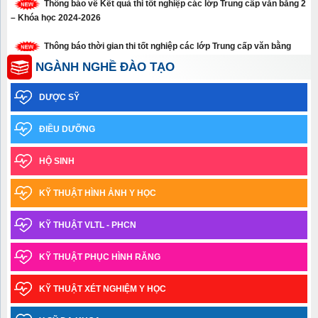
– Khóa học 2024-2026
Thông báo thời gian thi tốt nghiệp các lớp Trung cấp văn bằng
năm 2026
NGÀNH NGHỀ ĐÀO TẠO
Thông báo xét tuyển thẳng trình độ cao đẳng, trung cấp năm 2026
DƯỢC SỸ
Thông báo về việc học sinh sinh viên chưa tham gia Bảo hiểm y
tế năm học 2025-2026
ĐIỀU DƯỠNG
Thông báo Kết quả xét tốt nghiệp và xếp loại tốt nghiệp – Đợt
HỘ SINH
tháng 03.2026
KỸ THUẬT HÌNH ẢNH Y HỌC
Thông báo về việc nhận giấy chứng nhận tốt nghiệp tạm thời và
bảng điểm toàn khóa_TCVB2 Khóa học 2023-2025
KỸ THUẬT VLTL - PHCN
Thông báo thời gian tiếp nhận thí sinh trúng tuyển đợt 1 năm
2025 làm thủ tục nhập học ngành Y học cổ truyền trình độ trung cấp văn
KỸ THUẬT PHỤC HÌNH RĂNG
bằng 2
KỸ THUẬT XÉT NGHIỆM Y HỌC
Danh sách thí sinh trúng tuyển đợt 1 năm 2025 ngành Y học cổ
truyền trình độ Trung cấp văn bằng 2