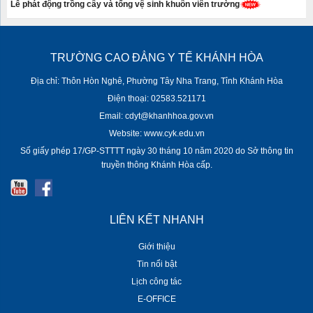
Lễ phát động trồng cây và tổng vệ sinh khuôn viên trường
TRƯỜNG CAO ĐẲNG Y TẾ KHÁNH HÒA
Địa chỉ: Thôn Hòn Nghê, Phường Tây Nha Trang, Tỉnh Khánh Hòa
Điện thoại: 02583.521171
Email: cdyt@khanhhoa.gov.vn
Website: www.cyk.edu.vn
Số giấy phép 17/GP-STTTT ngày 30 tháng 10 năm 2020 do Sở thông tin
truyền thông Khánh Hòa cấp.
LIÊN KẾT NHANH
Giới thiệu
Tin nổi bật
Lịch công tác
E-OFFICE