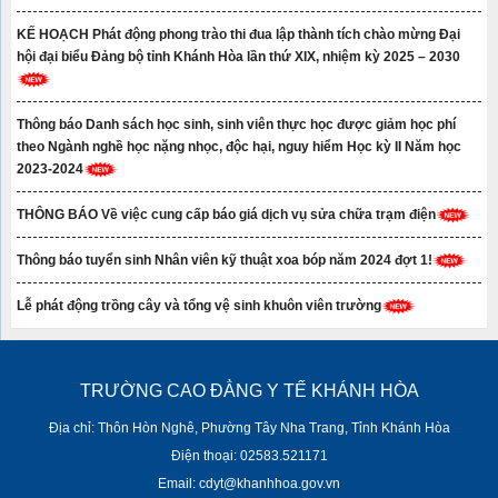
KẾ HOẠCH Phát động phong trào thi đua lập thành tích chào mừng Đại
hội đại biểu Đảng bộ tỉnh Khánh Hòa lần thứ XIX, nhiệm kỳ 2025 – 2030
Thông báo Danh sách học sinh, sinh viên thực học được giảm học phí
theo Ngành nghề học nặng nhọc, độc hại, nguy hiểm Học kỳ II Năm học
2023-2024
THÔNG BÁO Về việc cung cấp báo giá dịch vụ sửa chữa trạm điện
Thông báo tuyển sinh Nhân viên kỹ thuật xoa bóp năm 2024 đợt 1!
Lễ phát động trồng cây và tổng vệ sinh khuôn viên trường
TRƯỜNG CAO ĐẲNG Y TẾ KHÁNH HÒA
Địa chỉ: Thôn Hòn Nghê, Phường Tây Nha Trang, Tỉnh Khánh Hòa
Điện thoại: 02583.521171
Email: cdyt@khanhhoa.gov.vn