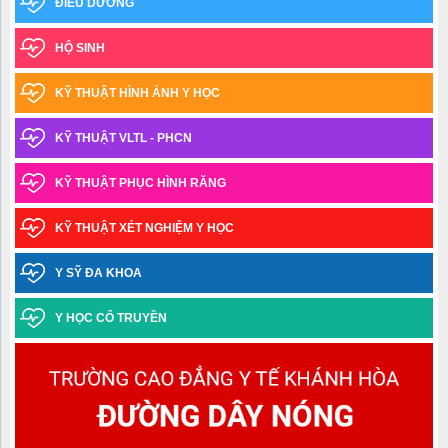
ĐIỀU DƯỠNG
Thông báo Kết quả xét tốt nghiệp và xếp loại tốt nghiệp – Đợt
HỘ SINH
tháng 03.2026
KỸ THUẬT HÌNH ẢNH Y HỌC
Thông báo về việc nhận giấy chứng nhận tốt nghiệp tạm thời và
bảng điểm toàn khóa_TCVB2 Khóa học 2023-2025
KỸ THUẬT VLTL - PHCN
Thông báo thời gian tiếp nhận thí sinh trúng tuyển đợt 1 năm
2025 làm thủ tục nhập học ngành Y học cổ truyền trình độ trung cấp văn
KỸ THUẬT PHỤC HÌNH RĂNG
bằng 2
KỸ THUẬT XÉT NGHIỆM Y HỌC
Danh sách thí sinh trúng tuyển đợt 1 năm 2025 ngành Y học cổ
truyền trình độ Trung cấp văn bằng 2
Y SỸ ĐA KHOA
Thông báo điểm chuẩn trúng tuyển đợt 1 năm 2025 ngành Y học
Y HỌC CỔ TRUYỀN
cổ truyền Trình độ trung cấp văn bằng 2
Danh sách học sinh được công nhận tốt nghiệp các lớp Trung
cấp văn bằng 2 Khóa học 2022-2024, Khóa học 2023-2025