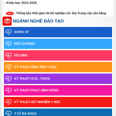
– Khóa học 2024-2026
Thông báo thời gian thi tốt nghiệp các lớp Trung cấp văn bằng
năm 2026
NGÀNH NGHỀ ĐÀO TẠO
Thông báo xét tuyển thẳng trình độ cao đẳng, trung cấp năm 2026
DƯỢC SỸ
Thông báo về việc học sinh sinh viên chưa tham gia Bảo hiểm y
tế năm học 2025-2026
ĐIỀU DƯỠNG
Thông báo Kết quả xét tốt nghiệp và xếp loại tốt nghiệp – Đợt
HỘ SINH
tháng 03.2026
KỸ THUẬT HÌNH ẢNH Y HỌC
Thông báo về việc nhận giấy chứng nhận tốt nghiệp tạm thời và
bảng điểm toàn khóa_TCVB2 Khóa học 2023-2025
KỸ THUẬT VLTL - PHCN
Thông báo thời gian tiếp nhận thí sinh trúng tuyển đợt 1 năm
2025 làm thủ tục nhập học ngành Y học cổ truyền trình độ trung cấp văn
KỸ THUẬT PHỤC HÌNH RĂNG
bằng 2
KỸ THUẬT XÉT NGHIỆM Y HỌC
Danh sách thí sinh trúng tuyển đợt 1 năm 2025 ngành Y học cổ
truyền trình độ Trung cấp văn bằng 2
Y SỸ ĐA KHOA