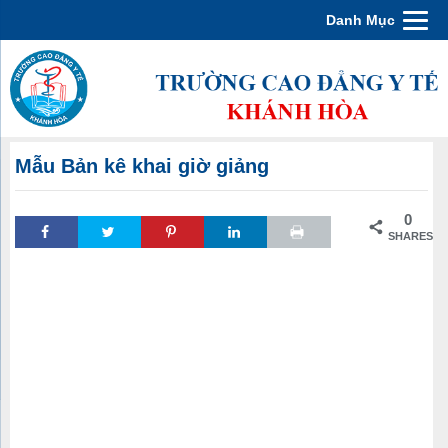
Danh Mục
Mẫu Bản kê khai giờ giảng
0
SHARES