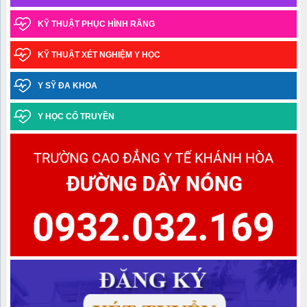
Thông báo thời gian tiếp nhận thí sinh trúng tuyển đợt 1 năm
KỸ THUẬT PHỤC HÌNH RĂNG
2025 làm thủ tục nhập học ngành Y học cổ truyền trình độ trung cấp văn
bằng 2
KỸ THUẬT XÉT NGHIỆM Y HỌC
Danh sách thí sinh trúng tuyển đợt 1 năm 2025 ngành Y học cổ
truyền trình độ Trung cấp văn bằng 2
Y SỸ ĐA KHOA
Thông báo điểm chuẩn trúng tuyển đợt 1 năm 2025 ngành Y học
Y HỌC CỔ TRUYỀN
cổ truyền Trình độ trung cấp văn bằng 2
Danh sách học sinh được công nhận tốt nghiệp các lớp Trung
cấp văn bằng 2 Khóa học 2022-2024, Khóa học 2023-2025