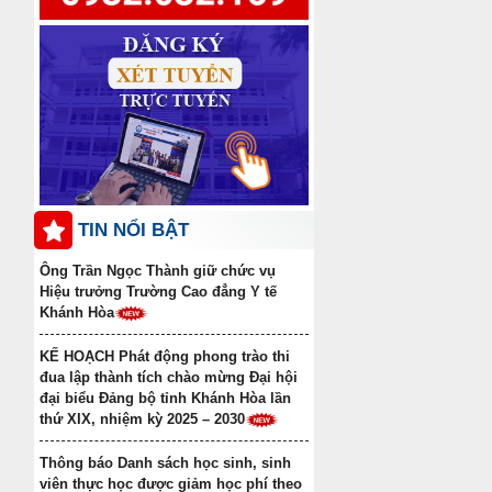
Thông báo điểm chuẩn trúng
tuyển đợt 1 năm 2025 ngành Y học cổ
truyền Trình độ trung cấp văn bằng 2
Danh sách học sinh được công
nhận tốt nghiệp các lớp Trung cấp văn
bằng 2 Khóa học 2022-2024, Khóa học
2023-2025
TIN NỔI BẬT
Ông Trần Ngọc Thành giữ chức vụ
Hiệu trưởng Trường Cao đẳng Y tế
Khánh Hòa
KẾ HOẠCH Phát động phong trào thi
đua lập thành tích chào mừng Đại hội
đại biểu Đảng bộ tỉnh Khánh Hòa lần
thứ XIX, nhiệm kỳ 2025 – 2030
Thông báo Danh sách học sinh, sinh
viên thực học được giảm học phí theo