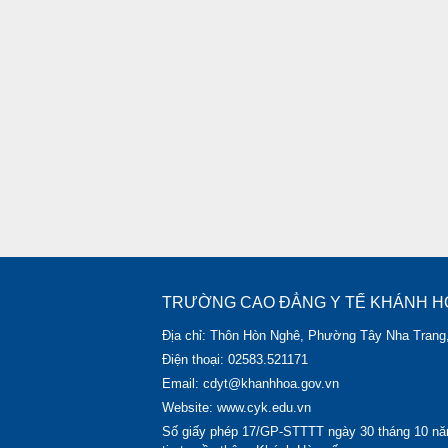
TRƯỜNG CAO ĐẲNG Y TẾ KHÁNH H
Địa chỉ: Thôn Hòn Nghê, Phường Tây Nha Trang
Điện thoại: 02583.521171
Email: cdyt@khanhhoa.gov.vn
Website: www.cyk.edu.vn
Số giấy phép 17/GP-STTTT ngày 30 tháng 10 nă