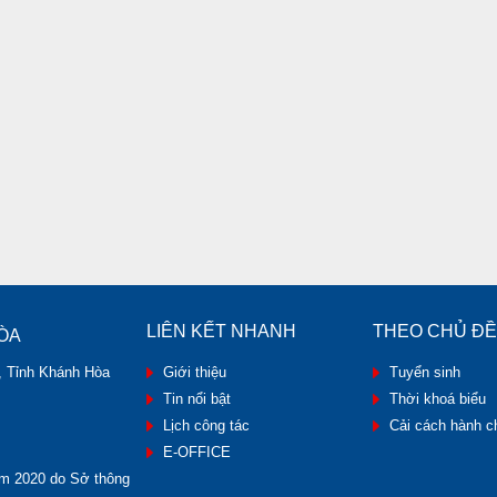
LIÊN KẾT NHANH
THEO CHỦ ĐỀ
ÒA
, Tỉnh Khánh Hòa
Giới thiệu
Tuyển sinh
Tin nổi bật
Thời khoá biểu
Lịch công tác
Cải cách hành c
E-OFFICE
m 2020 do Sở thông