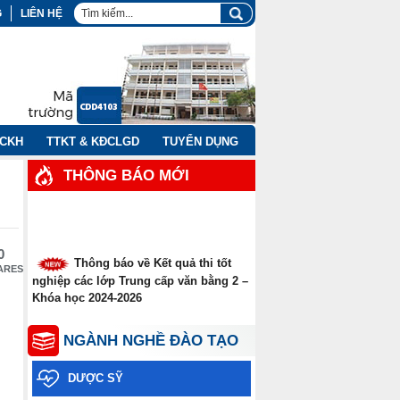
G
LIÊN HỆ
NCKH
TTKT & KĐCLGD
TUYỂN DỤNG
THÔNG BÁO MỚI
0
Thông báo về Kết quả thi tốt
ARES
nghiệp các lớp Trung cấp văn bằng 2 –
Khóa học 2024-2026
Thông báo thời gian thi tốt
NGÀNH NGHỀ ĐÀO TẠO
nghiệp các lớp Trung cấp văn bằng
năm 2026
DƯỢC SỸ
Thông báo xét tuyển thẳng