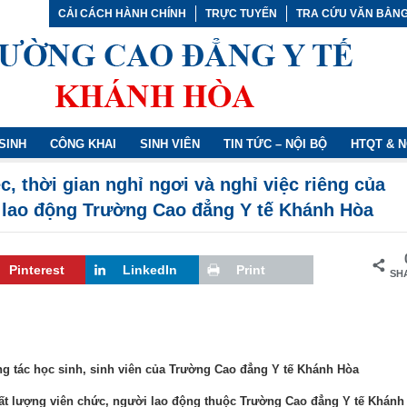
CẢI CÁCH HÀNH CHÍNH
TRỰC TUYẾN
TRA CỨU VĂN BẰN
SINH
CÔNG KHAI
SINH VIÊN
TIN TỨC – NỘI BỘ
HTQT & 
c, thời gian nghỉ ngơi và nghỉ việc riêng của
 lao động Trường Cao đẳng Y tế Khánh Hòa
Pinterest
LinkedIn
Print
SH
 tác học sinh, sinh viên của Trường Cao đẳng Y tế Khánh Hòa
hất lượng viên chức, người lao động thuộc Trường Cao đẳng Y tế Khánh