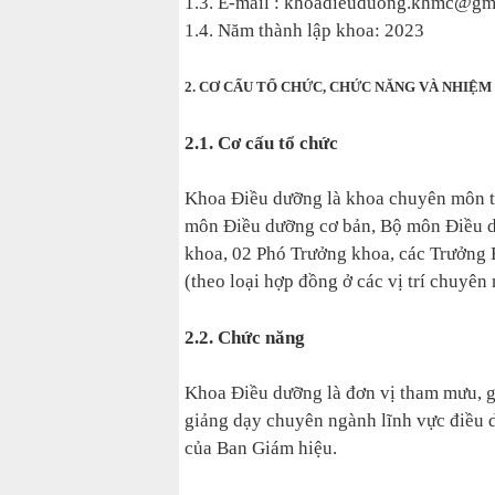
1.3. E-mail : khoadieuduong.khmc@gm
1.4. Năm thành lập khoa: 2023
2. CƠ CẤU TỔ CHỨC, CHỨC NĂNG VÀ NHIỆM
2.1. Cơ cấu tổ chức
Khoa Điều dưỡng là khoa chuyên môn t
môn Điều dưỡng cơ bản, Bộ môn Điều d
khoa, 02 Phó Trưởng khoa, các Trưởng 
(theo loại hợp đồng ở các vị trí chuyên
2.2. Chức năng
Khoa Điều dưỡng là đơn vị tham mưu, gi
giảng dạy chuyên ngành lĩnh vực điều 
của Ban Giám hiệu.