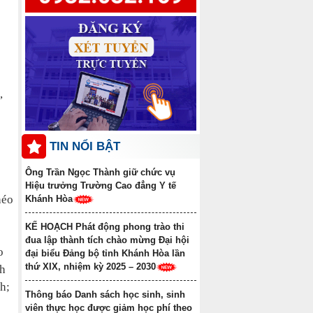
Thông báo điểm chuẩn trúng
tuyển đợt 1 năm 2025 ngành Y học cổ
truyền Trình độ trung cấp văn bằng 2
Danh sách học sinh được công
nhận tốt nghiệp các lớp Trung cấp văn
,
bằng 2 Khóa học 2022-2024, Khóa học
2023-2025
TIN NỔI BẬT
Ông Trần Ngọc Thành giữ chức vụ
Hiệu trưởng Trường Cao đẳng Y tế
héo
Khánh Hòa
KẾ HOẠCH Phát động phong trào thi
đua lập thành tích chào mừng Đại hội
o
đại biểu Đảng bộ tỉnh Khánh Hòa lần
thứ XIX, nhiệm kỳ 2025 – 2030
nh
h;
Thông báo Danh sách học sinh, sinh
viên thực học được giảm học phí theo