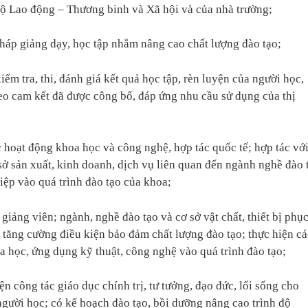
Bộ Lao động – Thương binh và Xã hội và của nhà trường;
háp giảng dạy, học tập nhằm nâng cao chất lượng đào tạo;
m tra, thi, đánh giá kết quả học tập, rèn luyện của người học,
eo cam kết đã được công bố, đáp ứng nhu cầu sử dụng của thị
c hoạt động khoa học và công nghệ, hợp tác quốc tế; hợp tác vớ
sở sản xuất, kinh doanh, dịch vụ liên quan đến ngành nghề đào 
ệp vào quá trình đào tạo của khoa;
giảng viên; ngành, nghề đào tạo và cơ sở vật chất, thiết bị phụ
 tăng cường điều kiện bảo đảm chất lượng đào tạo; thực hiện cá
 học, ứng dụng kỹ thuật, công nghệ vào quá trình đào tạo;
n công tác giáo dục chính trị, tư tưởng, đạo đức, lối sống cho
người học; có kế hoạch đào tạo, bồi dưỡng nâng cao trình độ