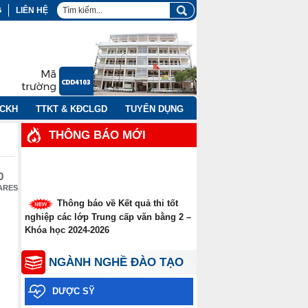
G
LIÊN HỆ
NCKH
TTKT & KĐCLGD
TUYỂN DỤNG
THÔNG BÁO MỚI
0
ARES
Thông báo về Kết quả thi tốt
nghiệp các lớp Trung cấp văn bằng 2 –
Khóa học 2024-2026
Thông báo thời gian thi tốt
NGÀNH NGHỀ ĐÀO TẠO
nghiệp các lớp Trung cấp văn bằng
năm 2026
DƯỢC SỸ
Thông báo xét tuyển thẳng