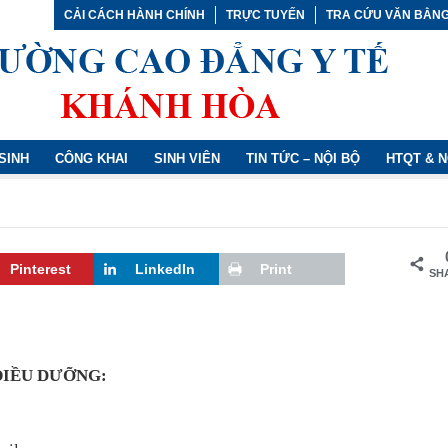
CẢI CÁCH HÀNH CHÍNH
TRỰC TUYẾN
TRA CỨU VĂN BẰN
SINH
CÔNG KHAI
SINH VIÊN
TIN TỨC – NỘI BỘ
HTQT & 
Pinterest
LinkedIn
Print
SH
ĐIỀU DƯỠNG: