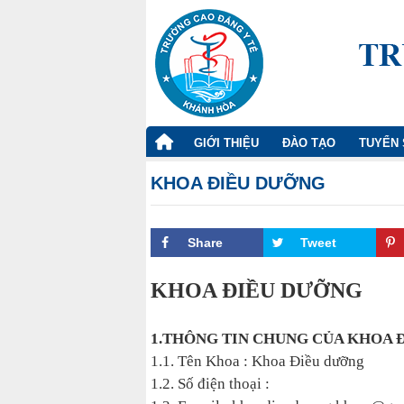
TRANG
GIỚI THIỆU
ĐÀO TẠO
TUYỂN 
CHỦ
KHOA ĐIỀU DƯỠNG
Share
Tweet
KHOA ĐIỀU DƯỠNG
1.THÔNG TIN CHUNG CỦA KHOA 
1.1. Tên Khoa : Khoa Điều dưỡng
1.2. Số điện thoại :